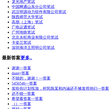
龙光地产笔试
中国网通山东分公司笔试
武汉明源动力软件有限公司笔试
陕西师范大学笔试
高朋（上海）笔试
广电运通笔试
广州地铁笔试
北京永旺商业有限公司笔试
卡姿兰笔试
深圳海洋王照明公司笔试
最新答案
更多..
谢谢┉答案
daan┉答案
不错的，谢谢！┉答案
5456546┉答案
发给你计划投放，村民陈某和内涵还不够发挥他们┉答案
还不错┉答案
希望看答案┉答案
（）┉答案
很好┉答案