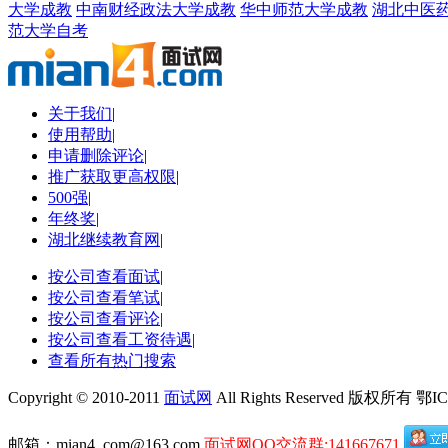
大学成教
中南财经政法大学成教
华中师范大学成教
湖北中医
范大学自考
关于我们
|
使用帮助
|
申请删除评论
|
推广获取更高权限
|
500强
|
年终奖
|
湖北继续教育网
|
按公司查看面试
|
按公司查看笔试
|
按公司查看评论
|
按公司查看工资待遇
|
查看所有热门搜索
Copyright © 2010-2011
面试网
All Rights Reserved 版权所有 鄂I
邮箱：mian4_com@163.com
面试网QQ交流群:141667671