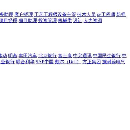
务助理
客户经理
工艺工程师设备主管
技术人员
pe工程师
防损
项目经理
项目助理
投资管理
机械类
设计
人力资源
移动
明基
丰田汽车
北京银行
富士康
中兴通讯
中国民生银行
中
兴业银行
联合利华
SAP中国
戴尔（Dell）
方正集团
施耐德电气