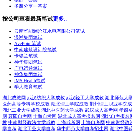
多谢分享┉答案
按公司查看最新笔试
更多..
云南华能澜沧江水电有限公司笔试
浪潮集团笔试
AvePoint笔试
中南建筑设计院笔试
卡姿兰笔试
神华集团笔试
广电运通笔试
神华集团笔试
IMS Health笔试
学大教育笔试
湖北成教网
武汉纺织大学成教
武汉轻工大学成教
湖北师范大
医药高等专科学校成教
湖北理工学院成教
荆州理工职业学院成
湖北工业大学成教
湖北中医药大学成教
武汉成人高考网
孝感
网
襄阳自考网
十堰自考网
湖北成人高考报名网
湖北自考报名
教
中南财经政法大学成教
上海成考网
上海自考网
中南财经政
学自考
湖北工业大学自考
华中师范大学自考招生网
湖北中医