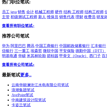
热门职位笔试:
员工
java
销售
会计
机械工程师
硬件
结构 工程师
结构工程师
主管
初级测试工程师
新人
维保员
销售代表
理财
收费员
研发
查看所有职位笔试
»
推荐公司笔试
华为
阿里巴巴
腾讯
中国工商银行
中国邮政储蓄银行
汇丰银行
信银行
三一重工
埃森哲
微软中国
平安保险
德勤中国（DTT）
明基电通
华硕
米其林轮胎
碧桂园
甲骨文（Oracle）
西门子
百
查看所有公司笔试»
最新笔试
更多..
云南华能澜沧江水电有限公司笔试
浪潮集团笔试
AvePoint笔试
中南建筑设计院笔试
卡姿兰笔试