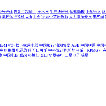
信号维修
设备工程师、
技术员
生产线班长
运营助理
中学语文
财
岗
集控运行巡检
web
工会
hr
高中英语教师
人力资源专员
电气岗
IBM
杭州松下家用电器
中国银行
浪潮集团
ABB
中国联通
中国
中粮集团
电讯盈科
可口可乐
中科院计算所
毕马威（KPMG）
度
中国电信
联想
格兰仕
金山
华夏银行
三星电子
瑞星