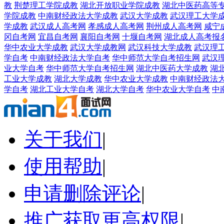
教
荆楚理工学院成教
湖北开放职业学院成教
湖北中医药高等
学院成教
中南财经政法大学成教
武汉大学成教
武汉理工大学
学成教
武汉成人高考网
孝感成人高考网
荆州成人高考网
咸宁
冈自考网
宜昌自考网
襄阳自考网
十堰自考网
湖北成人高考报
华中农业大学成教
武汉大学成教网
武汉科技大学成教
武汉理
学自考
中南财经政法大学自考
华中师范大学自考招生网
武汉
业大学自考
华中师范大学自考招生网
湖北中医药大学成教
湖
工业大学成教
湖北大学成教
华中农业大学成教
中南财经政法
学自考
湖北工业大学自考
湖北大学自考
华中农业大学自考
中
关于我们
|
使用帮助
|
申请删除评论
|
推广获取更高权限
|