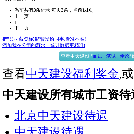
当前共有
3
条记录,每页
3
条，当前
1/1
页
上一页
1
下一页
把"公司薪资标准"转发给同事,看准不准!
添加我在公司的薪水，统计数据更精准!
查看中天建设 “
面试
-
笔试
-
评论
”
查看
中天建设福利奖金
,
中天建设所有城市工资待
北京中天建设待遇
中天建设待遇