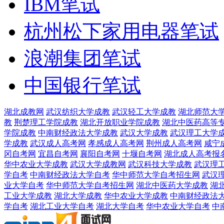
IBM笔试
杭州松下家用电器笔试
浪潮集团笔试
中国银行笔试
湖北成教网
武汉纺织大学成教
武汉轻工大学成教
湖北师范大
教
荆楚理工学院成教
湖北开放职业学院成教
湖北中医药高等
学院成教
中南财经政法大学成教
武汉大学成教
武汉理工大学
学成教
武汉成人高考网
孝感成人高考网
荆州成人高考网
咸宁
冈自考网
宜昌自考网
襄阳自考网
十堰自考网
湖北成人高考报
华中农业大学成教
武汉大学成教网
武汉科技大学成教
武汉理
学自考
中南财经政法大学自考
华中师范大学自考招生网
武汉
业大学自考
华中师范大学自考招生网
湖北中医药大学成教
湖
工业大学成教
湖北大学成教
华中农业大学成教
中南财经政法
学自考
湖北工业大学自考
湖北大学自考
华中农业大学自考
中