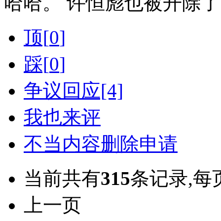
哈哈。 许恒彪也被开除了
顶[
0
]
踩[
0
]
争议回应[4]
我也来评
不当内容删除申请
当前共有
315
条记录,每
上一页