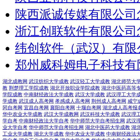
陕西派诚传媒有限公司
浙江创联软件有限公司
纬创软件（武汉）有限
郑州威科姆电子科技有
湖北成教网
武汉纺织大学成教
武汉轻工大学成教
湖北师范大
教
荆楚理工学院成教
湖北开放职业学院成教
湖北中医药高等
学院成教
中南财经政法大学成教
武汉大学成教
武汉理工大学
学成教
武汉成人高考网
孝感成人高考网
荆州成人高考网
咸宁
冈自考网
宜昌自考网
襄阳自考网
十堰自考网
湖北成人高考报
华中农业大学成教
武汉大学成教网
武汉科技大学成教
武汉理
学自考
中南财经政法大学自考
华中师范大学自考招生网
武汉
业大学自考
华中师范大学自考招生网
湖北中医药大学成教
湖
工业大学成教
湖北大学成教
华中农业大学成教
中南财经政法