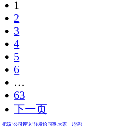
1
2
3
4
5
6
…
63
下一页
把该"公司评论"转发给同事,大家一起评!