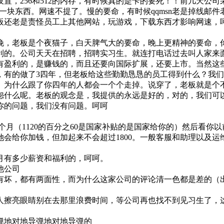
置，256和512的内存，有时候真的是卡的要死！！前几天公
。装在机箱就一块东西。网速不提了。慢的要命，有时候qqmsn老是
板还老是责怪员工上其他网站，玩游戏，下载东西才影响网速，
晚，老板是个夜猫子，白天脾气大的要命，晚上更精神的要命，
利的。公司天天在招聘，招聘实习生。就连打电话过去叫人家来面
有盈利的，是赚钱的，而且还要向国际扩展，还要上市。当然这
，有的做了3四年，但老板给这些勤勤恳恳的员工得到什么？我
。为什么跟了你四年的人都会一个个走掉。说穿了，老板就是个
怨什么呢。老板的观念是，我提供的永远是好的，对的，我们可
你的问题，我们没有问题。呵呵
每个月（1120的百分之60是国家补贴的是国家给你的）然后看
经历，她会给你加钱，但加起来不会超过1800。一般客服和助理以
月有多少薪资和福利的，呵呵。
他公司
坏，都有两面性，而为什么这家公司的评论清一色都是差的（出
人擦亮眼睛别在去那里浪费时间，等公司再也找不到见习生了，
弹地对地导弹地对地导弹的