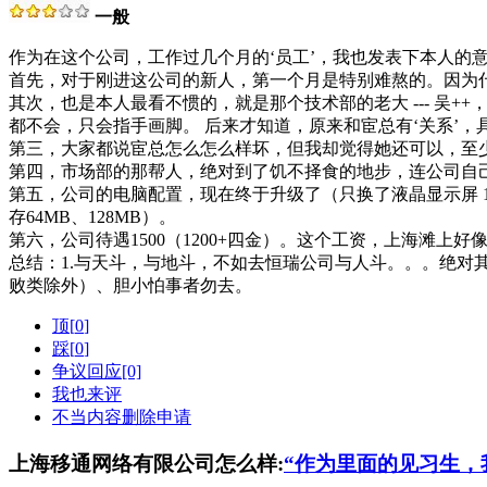
一般
作为在这个公司，工作过几个月的‘员工’，我也发表下本人的意
首先，对于刚进这公司的新人，第一个月是特别难熬的。因为
其次，也是本人最看不惯的，就是那个技术部的老大 --- 吴
都不会，只会指手画脚。 后来才知道，原来和宦总有‘关系’，
第三，大家都说宦总怎么怎么样坏，但我却觉得她还可以，至
第四，市场部的那帮人，绝对到了饥不择食的地步，连公司自
第五，公司的电脑配置，现在终于升级了（只换了液晶显示屏 1
存64MB、128MB）。
第六，公司待遇1500（1200+四金）。这个工资，上海滩上好
总结：1.与天斗，与地斗，不如去恒瑞公司与人斗。。。绝对其
败类除外）、胆小怕事者勿去。
顶[
0
]
踩[
0
]
争议回应[0]
我也来评
不当内容删除申请
上海移通网络有限公司怎么样:
“作为里面的见习生，