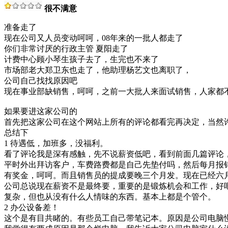
很不满意
准备走了
现在公司又人员变动呵呵，08年来的一批人都走了
你们非常讨厌的行政主管 夏阳走了
计费中心顾小琴生孩子去了，生完也不来了
市场部老大郑卫东也走了，他助理杨艺文也离职了，
公司自己找找原因吧
现在事业部缺销售，呵呵，之前一大批人来面试销售，人家都不肯
如果要进这家公司的
首先把这家公司在这个网站上所有的评论都看完再决定，当然
总结下
1 待遇低，加班多，没福利。
看了评论我是深有感触，先不说薪资低吧，看到前面几篇评论
平时外出拜访客户，车费路费都是自己先垫付吗，然后每月报
有奖金，呵呵。而且销售员的提成要晚三个月发。现在已经六
公司总说现在薪资不是最终要，重要的是锻炼机会和工作，好
复杂，但也从没有什么人情味的东西。基本上都是个管个。
2 办公设备差！
这个是有目共睹的。有些员工自己带笔记本。原因是公司电脑