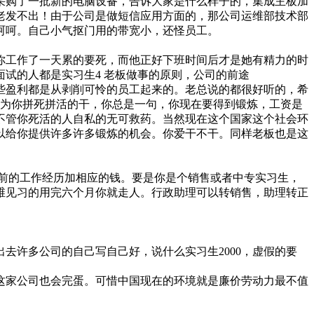
司采购了一批新的电脑设备，告诉大家是什么样子的，集成主板加
掉线邮件老发不出！由于公司是做短信应用方面的，那公司运维部技术部
呵呵。自己小气抠门用的带宽小，还怪员工。
你工作了一天累的要死，而他正好下班时间后才是她有精力的时
试的人都是实习生4 老板做事的原则，公司的前途
些盈利都是从剥削可怜的员工起来的。老总说的都很好听的，希
们为你拼死拼活的干，你总是一句，你现在要得到锻炼，工资是
不管你死活的人自私的无可救药。当然现在这个国家这个社会环
以给你提供许多许多锻炼的机会。你爱干不干。同样老板也是这
你以前的工作经历加相应的钱。要是你是个销售或者中专实习生，
及运维见习的用完六个月你就走人。行政助理可以转销售，助理转正
去许多公司的自己写自己好，说什么实习生2000，虚假的要
这家公司也会完蛋。可惜中国现在的环境就是廉价劳动力最不值