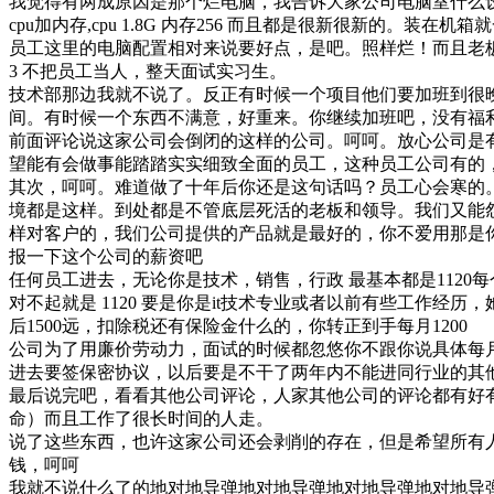
我觉得有两成原因是那个烂电脑，我告诉大家公司电脑室什么设
cpu加内存,cpu 1.8G 内存256 而且都是很新很新的
员工这里的电脑配置相对来说要好点，是吧。照样烂！而且老
3 不把员工当人，整天面试实习生。
技术部那边我就不说了。反正有时候一个项目他们要加班到很
间。有时候一个东西不满意，好重来。你继续加班吧，没有福
前面评论说这家公司会倒闭的这样的公司。呵呵。放心公司是
望能有会做事能踏踏实实细致全面的员工，这种员工公司有的
其次，呵呵。难道做了十年后你还是这句话吗？员工心会寒的
境都是这样。到处都是不管底层死活的老板和领导。我们又能
样对客户的，我们公司提供的产品就是最好的，你不爱用那是
报一下这个公司的薪资吧
任何员工进去，无论你是技术，销售，行政 最基本都是1120
对不起就是 1120 要是你是it技术专业或者以前有些工作
后1500远，扣除税还有保险金什么的，你转正到手每月1200
公司为了用廉价劳动力，面试的时候都忽悠你不跟你说具体每
进去要签保密协议，以后要是不干了两年内不能进同行业的其
最后说完吧，看看其他公司评论，人家其他公司的评论都有好有
命）而且工作了很长时间的人走。
说了这些东西，也许这家公司还会剥削的存在，但是希望所有
钱，呵呵
我就不说什么了的地对地导弹地对地导弹地对地导弹地对地导