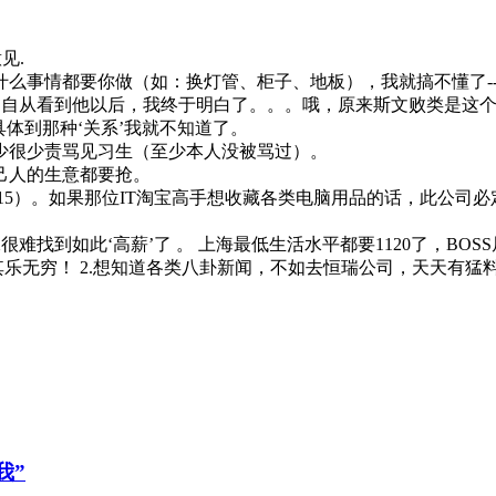
见.
什么事情都要你做（如：换灯管、柜子、地板），我就搞不懂了-
++，自从看到他以后，我终于明白了。。。哦，原来斯文败类是
具体到那种‘关系’我就不知道了。
少很少责骂见习生（至少本人没被骂过）。
己人的生意都要抢。
5）。如果那位IT淘宝高手想收藏各类电脑用品的话，此公司必定
像很难找到如此‘高薪’了 。 上海最低生活水平都要1120了，B
乐无穷！ 2.想知道各类八卦新闻，不如去恒瑞公司，天天有猛料
我”