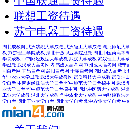
中国联通工资待遇
联想工资待遇
苏宁电器工资待遇
湖北成教网
武汉纺织大学成教
武汉轻工大学成教
湖北师范大
教
荆楚理工学院成教
湖北开放职业学院成教
湖北中医药高等
学院成教
中南财经政法大学成教
武汉大学成教
武汉理工大学
学成教
武汉成人高考网
孝感成人高考网
荆州成人高考网
咸宁
冈自考网
宜昌自考网
襄阳自考网
十堰自考网
湖北成人高考报
华中农业大学成教
武汉大学成教网
武汉科技大学成教
武汉理
学自考
中南财经政法大学自考
华中师范大学自考招生网
武汉
业大学自考
华中师范大学自考招生网
湖北中医药大学成教
湖
工业大学成教
湖北大学成教
华中农业大学成教
中南财经政法
学自考
湖北工业大学自考
湖北大学自考
华中农业大学自考
中