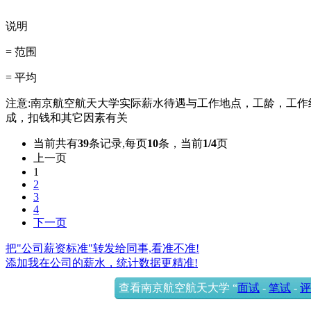
说明
= 范围
= 平均
注意:南京航空航天大学实际薪水待遇与工作地点，工龄，工作
成，扣钱和其它因素有关
当前共有
39
条记录,每页
10
条，当前
1/4
页
上一页
1
2
3
4
下一页
把"公司薪资标准"转发给同事,看准不准!
添加我在公司的薪水，统计数据更精准!
查看南京航空航天大学 “
面试
-
笔试
-
评