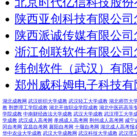
北京时代亿信科技股份
陕西亚创科技有限公司
陕西派诚传媒有限公司
浙江创联软件有限公司
纬创软件（武汉）有限
郑州威科姆电子科技有
湖北成教网
武汉纺织大学成教
武汉轻工大学成教
湖北师范大
教
荆楚理工学院成教
湖北开放职业学院成教
湖北中医药高等
学院成教
中南财经政法大学成教
武汉大学成教
武汉理工大学
学成教
武汉成人高考网
孝感成人高考网
荆州成人高考网
咸宁
冈自考网
宜昌自考网
襄阳自考网
十堰自考网
湖北成人高考报
华中农业大学成教
武汉大学成教网
武汉科技大学成教
武汉理