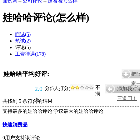
面试网
→
公司评论
→
娃哈哈怎么样
娃哈哈评论(怎么样)
面试(5)
笔试(2)
评论(5)
工资待遇(178)
娃哈哈平均好评:
把
家一
不
2.0
分(5人打分)
添加我对
满
三道四！
意
共找到 5 条符合的结果
支持最多的娃哈哈评论
|
争议最大的娃哈哈评论
快速消费品
0用户支持该评论