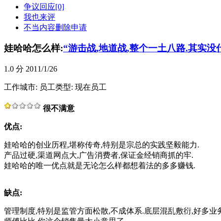
争议回应[0]
我也来评
不当内容删除申请
娃哈哈怎么样:
“游击战,地道战,整个一土八路.其实没
1.0
分 2011/1/26
工作城市:
员工类型: 现在员工
很不满意
优点:
娃哈哈的创业历程,堪称传奇,特别是宗总的实践坚毅能力.
产品过硬,渠道网点大,广告消费者,保证金经销商抓的牢.
娃哈哈的唯一优点就是无论怎么样都想着法的多多赚钱.
缺点:
管理制度,特别是监管方面松散,不成体系.底层混乱敷衍,好多业