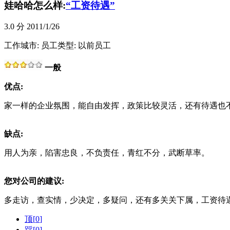
娃哈哈怎么样:
“工资待遇”
3.0
分 2011/1/26
工作城市:
员工类型: 以前员工
一般
优点:
家一样的企业氛围，能自由发挥，政策比较灵活，还有待遇也
缺点:
用人为亲，陷害忠良，不负责任，青红不分，武断草率。
您对公司的建议:
多走访，查实情，少决定，多疑问，还有多关关下属，工资待
顶[
0
]
踩[
0
]