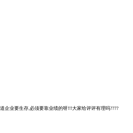
企业要生存,必须要靠业绩的呀!!!大家给评评有理吗????