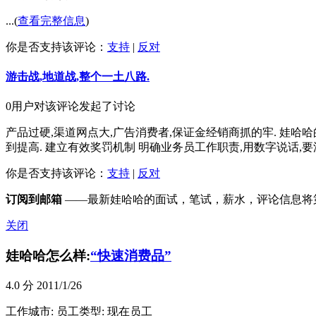
...(
查看完整信息
)
你是否支持该评论：
支持
|
反对
游击战,地道战,整个一土八路.
0用户对该评论发起了讨论
产品过硬,渠道网点大,广告消费者,保证金经销商抓的牢. 娃哈
到提高. 建立有效奖罚机制 明确业务员工作职责,用数字说话,要深耕
你是否支持该评论：
支持
|
反对
订阅到邮箱
——最新娃哈哈的面试，笔试，薪水，评论信息将
关闭
娃哈哈怎么样:
“快速消费品”
4.0
分 2011/1/26
工作城市:
员工类型: 现在员工