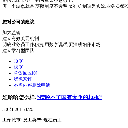
师傅比比,你这个销售量太小意思了.
再一个缺点就是,薪酬制度不透明,奖罚机制缺乏实效,业务员都没
您对公司的建议:
加大监管,
建立有效奖罚机制
明确业务员工作职责,用数字说话,要深耕细作市场.
建立学习型团队.
顶[
0
]
踩[
0
]
争议回应[0]
我也来评
不当内容删除申请
娃哈哈怎么样:
“摆脱不了国有大企的框框”
3.0
分 2011/1/26
工作城市:
员工类型: 现在员工