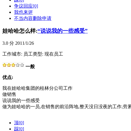
争议回应[0]
我也来评
不当内容删除申请
娃哈哈怎么样:
“说说我的一些感受”
3.0
分 2011/1/26
工作城市:
员工类型: 现在员工
一般
优点:
我在娃哈哈集团的桂林分公司工作
做销售
说说我的一些感受
做为娃哈哈的一员,在销售的前沿阵地,整天没日没夜的工作,劳累奔
顶[
0
]
踩[
0
]