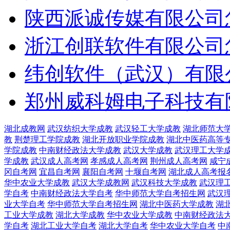
陕西派诚传媒有限公司
浙江创联软件有限公司
纬创软件（武汉）有限
郑州威科姆电子科技有
湖北成教网
武汉纺织大学成教
武汉轻工大学成教
湖北师范大
教
荆楚理工学院成教
湖北开放职业学院成教
湖北中医药高等
学院成教
中南财经政法大学成教
武汉大学成教
武汉理工大学
学成教
武汉成人高考网
孝感成人高考网
荆州成人高考网
咸宁
冈自考网
宜昌自考网
襄阳自考网
十堰自考网
湖北成人高考报
华中农业大学成教
武汉大学成教网
武汉科技大学成教
武汉理
学自考
中南财经政法大学自考
华中师范大学自考招生网
武汉
业大学自考
华中师范大学自考招生网
湖北中医药大学成教
湖
工业大学成教
湖北大学成教
华中农业大学成教
中南财经政法
学自考
湖北工业大学自考
湖北大学自考
华中农业大学自考
中